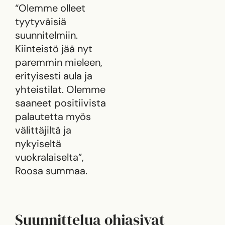
“Olemme olleet
tyytyväisiä
suunnitelmiin.
Kiinteistö jää nyt
paremmin mieleen,
erityisesti aula ja
yhteistilat. Olemme
saaneet positiivista
palautetta myös
välittäjiltä ja
nykyiseltä
vuokralaiselta”,
Roosa summaa.
Suunnittelua ohjasivat