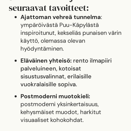
seuraavat tavoitteet:
Ajattoman vehreä tunnelma
:
ympäröivästä Puu-Käpylästä
inspiroitunut, kekseliäs punaisen värin
käyttö, olemassa olevan
hyödyntäminen.
Eläväinen yhteisö:
rento ilmapiiri
palveluineen, kotoisat
sisustusvalinnat, erilaisille
vuokralaisille sopiva.
Postmoderni muotokieli:
postmoderni yksinkertaisuus,
kehysmäiset muodot, harkitut
visuaaliset kohokohdat.