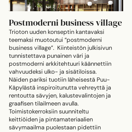
Postmoderni business village
Trioton uuden konseptin kantavaksi
teemaksi muotoutui “postmoderni
business village”. Kiinteistön julkisivun
tunnistettava punainen väri ja
postmoderni arkkitehtuuri käännettiin
vahvuudeksi ulko- ja sisätiloissa.
Näiden pariksi tuotiin läheisestä Puu-
Käpylästä inspiroitunutta vehreyttä ja
rentoutta sävyjen, kalustevalintojen ja
graafisen tilailmeen avulla.
Toimistokerroksiin suunniteltu
keittiöiden ja pintamateriaalien
sävymaailma puolestaan pidettiin