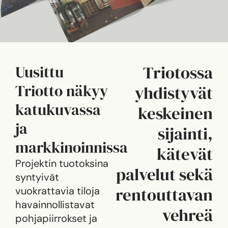
Triotossa
Uusittu
Triotto näkyy
yhdistyvät
katukuvassa
keskeinen
ja
sijainti,
markkinoinnissa
kätevät
Projektin tuotoksina
palvelut sekä
syntyivät
rentouttavan
vuokrattavia tiloja
havainnollistavat
vehreä
pohjapiirrokset ja