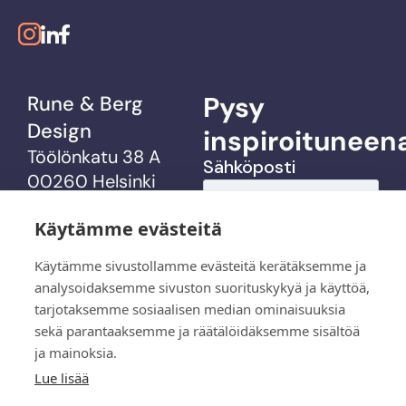
Pysy
Rune & Berg
Design
inspiroituneen
Töölönkatu 38 A
00260 Helsinki
Käytämme evästeitä
info@rbdesign.fi
Käytämme sivustollamme evästeitä kerätäksemme ja
analysoidaksemme sivuston suorituskykyä ja käyttöä,
palvelut
tarjotaksemme sosiaalisen median ominaisuuksia
sekä parantaaksemme ja räätälöidäksemme sisältöä
referenssit
ja mainoksia.
Lue lisää
me