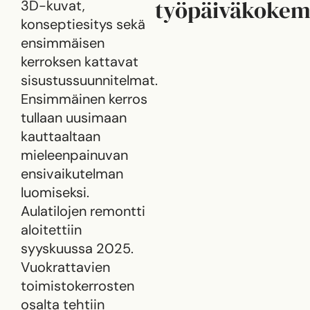
työpäiväkokem
3D-kuvat,
konseptiesitys sekä
ensimmäisen
kerroksen kattavat
sisustussuunnitelmat.
Ensimmäinen kerros
tullaan uusimaan
kauttaaltaan
mieleenpainuvan
ensivaikutelman
luomiseksi.
Aulatilojen remontti
aloitettiin
syyskuussa 2025.
Vuokrattavien
toimistokerrosten
osalta tehtiin