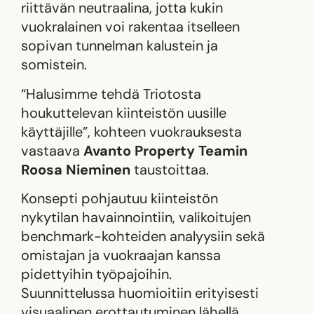
riittävän neutraalina, jotta kukin
vuokralainen voi rakentaa itselleen
sopivan tunnelman kalustein ja
somistein.
“Halusimme tehdä Triotosta
houkuttelevan kiinteistön uusille
käyttäjille”, kohteen vuokrauksesta
vastaava
Avanto Property Teamin
Roosa Nieminen
taustoittaa.
Konsepti pohjautuu kiinteistön
nykytilan havainnointiin, valikoitujen
benchmark-kohteiden analyysiin sekä
omistajan ja vuokraajan kanssa
pidettyihin työpajoihin.
Suunnittelussa huomioitiin erityisesti
visuaalinen erottautuminen lähellä