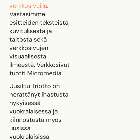
verkkosivuilla
.
Vastasimme
esitteiden teksteistä,
kuvituksesta ja
taitosta sekä
verkkosivujen
visuaalisesta
ilmeestä. Verkkosivut
tuotti Micromedia.
Uusittu Triotto on
herättänyt ihastusta
nykyisessä
vuokralaisessa ja
kiinnostusta myös
uusissa
vuokralaisissa: