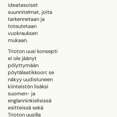
ideatasoiset
suunnitelmat, joita
tarkennetaan ja
toteutetaan
vuokrauksen
mukaan.
Trioton uusi konsepti
ei ole jäänyt
pölyttymään
pöytälaatikkoon: se
näkyy uudistuneen
kiinteistön lisäksi
suomen- ja
englanninkielisissä
esitteissä sekä
Trioton uusilla