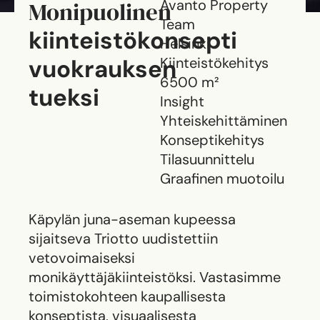
Monipuolinen
Avanto Property
Team
kiinteistökonsepti
Helsinki
vuokrauksen
Kiinteistökehitys
6500 m²
tueksi
Insight
Yhteiskehittäminen
Konseptikehitys
Tilasuunnittelu
Graafinen muotoilu
Käpylän juna-aseman kupeessa
sijaitseva Triotto uudistettiin
vetovoimaiseksi
monikäyttäjäkiinteistöksi. Vastasimme
toimistokohteen kaupallisesta
konseptista, visuaalisesta