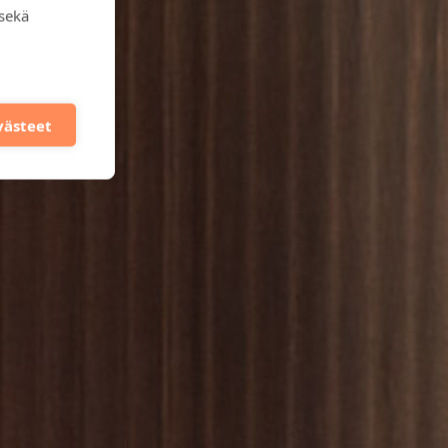
 sekä
evästeet