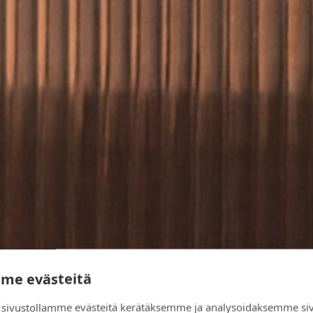
me evästeitä
sivustollamme evästeitä kerätäksemme ja analysoidaksemme si