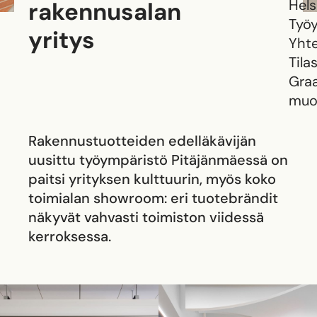
Hels
rakennusalan
Työ
yritys
Yhte
Tila
Graa
muo
Rakennustuotteiden edelläkävijän
uusittu työympäristö Pitäjänmäessä on
paitsi yrityksen kulttuurin, myös koko
toimialan showroom: eri tuotebrändit
näkyvät vahvasti toimiston viidessä
kerroksessa.