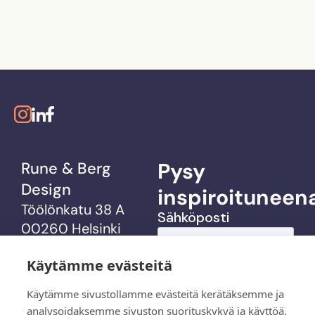
Pysy
Rune & Berg
Design
inspiroituneen
Töölönkatu 38 A
00260 Helsinki
Käytämme evästeitä
info@rbdesign.fi
Käytämme sivustollamme evästeitä kerätäksemme ja
analysoidaksemme sivuston suorituskykyä ja käyttöä,