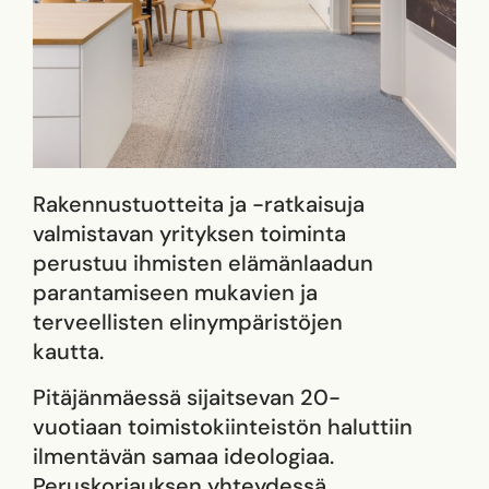
Rakennustuotteita ja -ratkaisuja
valmistavan yrityksen toiminta
perustuu ihmisten elämänlaadun
parantamiseen mukavien ja
terveellisten elinympäristöjen
kautta.
Pitäjänmäessä sijaitsevan 20-
vuotiaan toimistokiinteistön haluttiin
ilmentävän samaa ideologiaa.
Peruskorjauksen yhteydessä