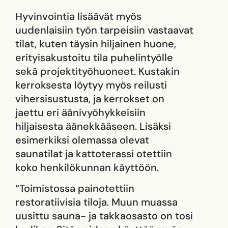
Hyvinvointia lisäävät myös
uudenlaisiin työn tarpeisiin vastaavat
tilat, kuten täysin hiljainen huone,
erityisakustoitu tila puhelintyölle
sekä projektityöhuoneet. Kustakin
kerroksesta löytyy myös reilusti
vihersisustusta, ja kerrokset on
jaettu eri äänivyöhykkeisiin
hiljaisesta äänekkääseen. Lisäksi
esimerkiksi olemassa olevat
saunatilat ja kattoterassi otettiin
koko henkilökunnan käyttöön.
“Toimistossa painotettiin
restoratiivisia tiloja. Muun muassa
uusittu sauna- ja takkaosasto on tosi