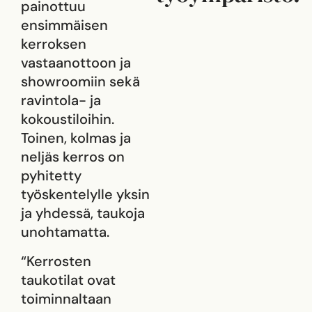
painottuu
ensimmäisen
kerroksen
vastaanottoon ja
showroomiin sekä
ravintola- ja
kokoustiloihin.
Toinen, kolmas ja
neljäs kerros on
pyhitetty
työskentelylle yksin
ja yhdessä, taukoja
unohtamatta.
“Kerrosten
taukotilat ovat
toiminnaltaan