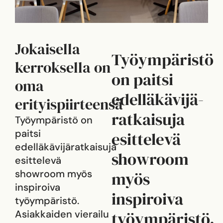
Jokaisella
Työympäristö
kerroksella on
on paitsi
oma
edelläkävijä-
erityispiirteensä
ratkaisuja
Työympäristö on
paitsi
esittelevä
edelläkävijäratkaisuja
showroom
esittelevä
showroom myös
myös
inspiroiva
inspiroiva
työympäristö.
Asiakkaiden vierailu
työympäristö.