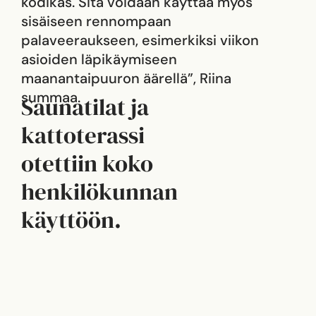
kodikas. Sitä voidaan käyttää myös
sisäiseen rennompaan
palaveeraukseen, esimerkiksi viikon
asioiden läpikäymiseen
maanantaipuuron äärellä”, Riina
summaa.
Saunatilat ja
kattoterassi
otettiin koko
henkilökunnan
käyttöön.