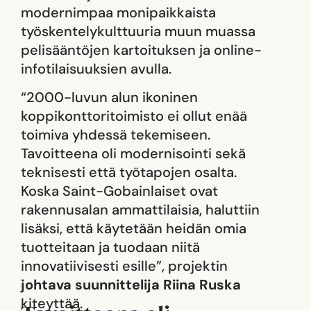
modernimpaa monipaikkaista
työskentelykulttuuria muun muassa
pelisääntöjen kartoituksen ja online-
infotilaisuuksien avulla.
“2000-luvun alun ikoninen
koppikonttoritoimisto ei ollut enää
toimiva yhdessä tekemiseen.
Tavoitteena oli modernisointi sekä
teknisesti että työtapojen osalta.
Koska Saint-Gobainlaiset ovat
rakennusalan ammattilaisia, haluttiin
lisäksi, että käytetään heidän omia
tuotteitaan ja tuodaan niitä
innovatiivisesti esille”, projektin
johtava suunnittelija Riina Ruska
kiteyttää.