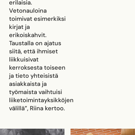
erilaisia.
Vetonauloina
toimivat esimerkiksi
kirjat ja
erikoiskahvit.
Taustalla on ajatus
siitä, että ihmiset
liikkuisivat
kerroksesta toiseen
ja tieto yhteisistä
asiakkaista ja
työmaista vaihtuisi
liiketoimintayksikköjen
välillä”, Riina kertoo.