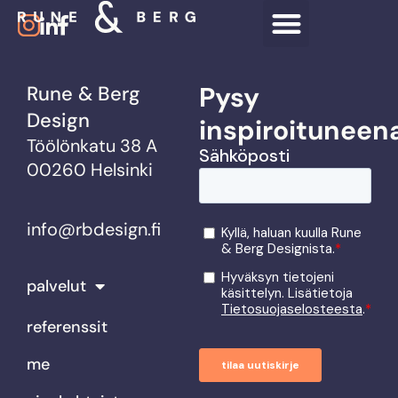
Pysy
Rune & Berg
Design
inspiroituneen
Töölönkatu 38 A
00260 Helsinki
info@rbdesign.fi
palvelut
referenssit
me