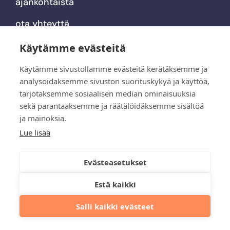
ajankohtaista
ota yhteyttä
Käytämme evästeitä
© Rune & Berg Design
2026
Käytämme sivustollamme evästeitä kerätäksemme ja
analysoidaksemme sivuston suorituskykyä ja käyttöä,
tarjotaksemme sosiaalisen median ominaisuuksia
sekä parantaaksemme ja räätälöidäksemme sisältöä
ja mainoksia.
Lue lisää
Evästeasetukset
Estä kaikki
Salli kaikki evästeet